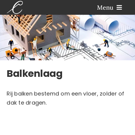
Ga
Menu
naar
inhoud
Home
Afspraak maken
Architectuur
Balkenlaag
Interieur
Rij balken bestemd om een vloer, zolder of
dak te dragen.
Over ons
Projecten